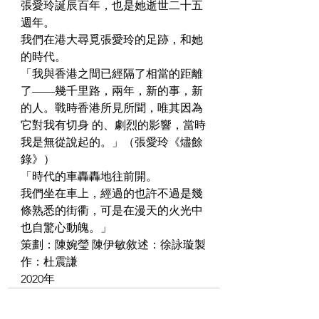
張愛玲誕辰百年，也是她逝世二十五
週年。
我們在港大尋覓張愛玲的足跡，和她
的時代。
「我與香港之間已經隔了相當的距離
了——幾千里路，兩年，新的事，新
的人。戰時香港所見所聞，唯其因為
它對我有切身 的、劇烈的影響，當時
我是無從說起的。」（張愛玲《燼餘
錄》）
「時代的車轟轟地往前開。
我們坐在車上，經過的也許不過是幾
條熟悉的街衢，可是在漫天的火光中
也自驚心動魄。」
策劃：陳婉瑩 陳伊敏敘述：徐詠璇製
作：杜震謙
2020年