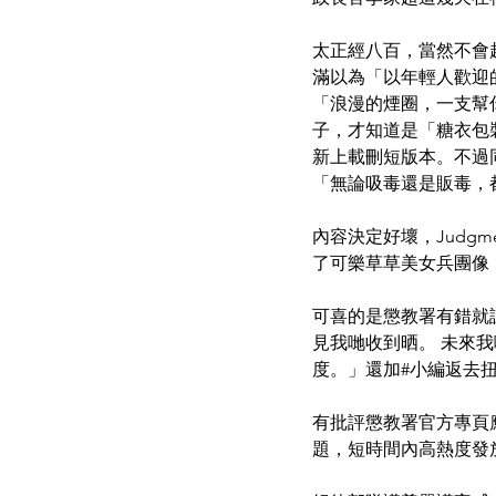
太正經八百，當然不會
滿以為「以年輕人歡迎的
「浪漫的煙圈，一支幫你
子，才知道是「糖衣包
新上載刪短版本。不過
「無論吸毒還是販毒，
內容決定好壞，Judg
了可樂草草美女兵團像
可喜的是懲教署有錯就
見我哋收到晒。 未來
度。」還加#小編返去
有批評懲教署官方專頁應
題，短時間內高熱度發