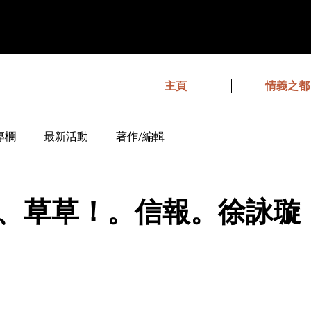
主頁
情義之都
專欄
最新活動
著作/編輯
、草草！。信報。徐詠璇