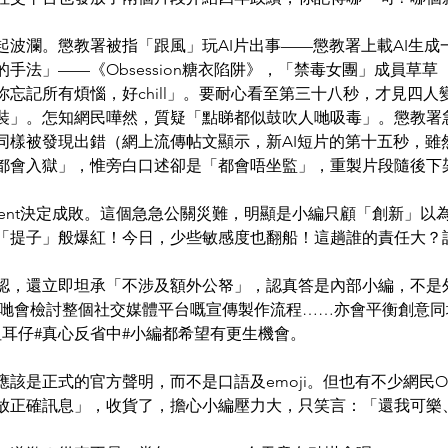
起波瀾。懲教署被指「跟風」玩AI片出事——懲教署上載AI生成
手法」——《Obsession糖衣陷阱》，「禁毒女團」成員草
忘記所有煩惱，好chill」。要耐心看至第三十八秒，才見四人
裝」。怎知網民嘩然，質疑「點睇都似鼓吹人哋吸毒」。懲教署
同樣被發現出錯（網上流傳帖文顯示，新AI短片的第十五秒，雖
都會入獄」，惟旁白口述卻是「都會唔坐監」，重製片段隨後下
ment決定成敗。這個急急公關災難，明顯是小編只顧「創新」以
「提子」般爆紅！今日，少些敏感度也翻船！這趟誰的責任大？
認，還立即坦承「不涉及額外公帑」，認真答是內部小編，不是
我哋會檢討整個社交媒體平台嘅宣傳製作流程……亦會平衡創意同
扭耳仔#真心反省中#小編都希望有更生機會。
該是正式的官方聲明，而不是口語及emoji。但也有不少網民
放正確訊息」，收貨了，擔心小編壓力大，只笑言：「還我可樂