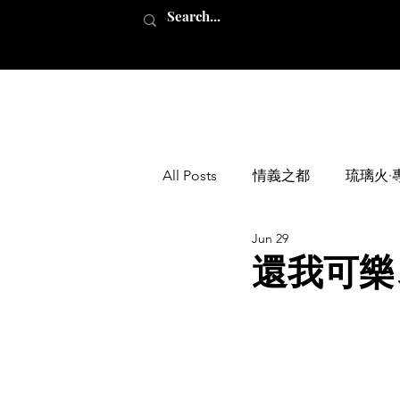
All Posts
情義之都
琉璃火∙
Jun 29
還我可樂