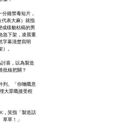
一分鐘禁毒短片，
草（代表大麻）就指
變成樣貌枯槁的男
急急下架，凌晨重
然字幕清楚寫明
架）。
為討喜，以為製造
誰批核把關？
外判。「你哋嘅意
埋大眾嘅接受程
OK，笑指「製造話
、草草！」