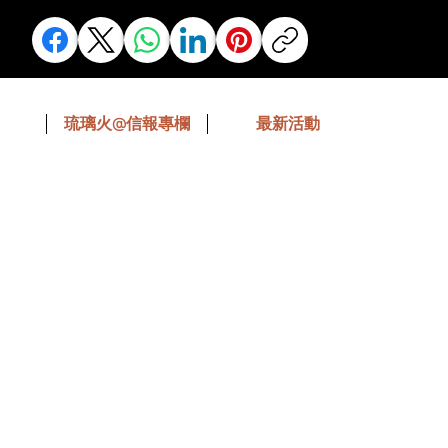
琉璃火@信報專欄
最新活動