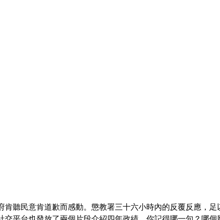
府肯聽民意肯道歉而感動。懲教署三十六小時內的反覆反應，足
社交平台也發放了兩個片段介紹四年政績，你記得哪一句？哪個