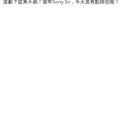
道歉？從來不易！當年Sorry Sir，今天竟有點掛念呢！