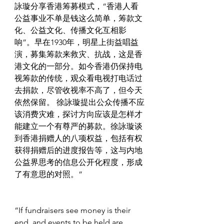
詠璇分享香港筹募模式，“香港人看
公益事业不单是钱这么简单，筹款文
化、公益文化、传播文化互相影
响”。早在1930年，明星上街益唱益
演，募集筹款来救灾、抗战，这是香
港文化的一部分。如今香港仍保持电
视筹款的传统，观众看电视打电话过
去捐款，尽管收视率不高了，但今天
依然保留。
 徐詠璇提出公众传播不应
该消费灾难，探讨方向应该是怎样才
能建立一个有尊严的募款。徐詠璇谈
到香港捐赠人的八项权益，包括有权
获得捐赠后的进度报告等，这与内地
公益界思考的信息公开化程度，形成
了有意思的对照。”
“If fundraisers see money is their 
end, and events to be held are 