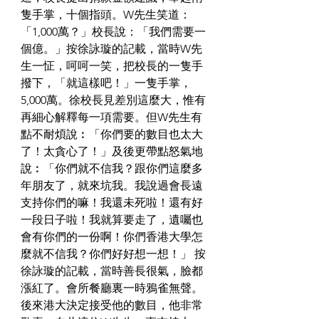
隻手掌，十個指頭。W先生笑道：
「1,000萬？」校長說：「我們需要一
個億。」按徐詠璇的記載，當時W先
生一怔，呵呵一笑，把校長的一隻手
撥下，「就這樣吧！」一隻手掌，
5,000萬。
徐校長見差別這麼大，惟有
再細心解釋每一項需要。但W先生有
點不耐煩說︰「你們要的數目也太大
了！太貪心了！」及後更帶點怒氣地
說︰「你們就不信我？跟你們這麼多
年朋友了，就來坑我。我說過會長遠
支持你們的嘛！我還未死啦！還有好
一段日子啦！我就算要走了，遺囑也
會有你們的一份啊！你們香港大學怎
麼就不信我？你們好好想一想！」
 按
徐詠璇的記載，當時善長很氣，臉都
漲紅了。會所餐廳裏一時鴉雀無聲。
後來港大決定接受他的數目，他非常