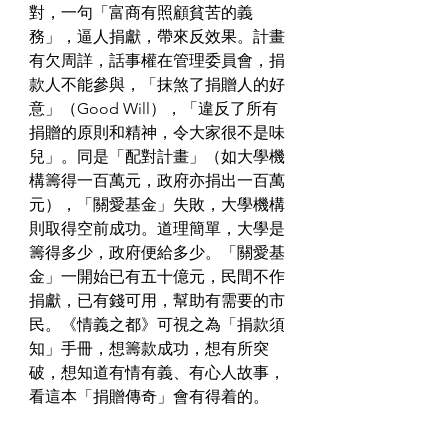
對，一句「富商有照顧貧苦的義
務」，逼人捐獻，帶來反效果。計畫
有欠周詳，話事權在管理委員會，捐
款人不能參與，「抹煞了捐贈人的好
意」（Good Will），「違反了所有
捐贈的原則和精神，令大家很不是味
兒」。
同是「配對計畫」（如大學機
構籌得一百萬元，政府亦捐出一百萬
元），「關愛基金」失敗，大學機構
則取得空前成功。道理簡單，大學是
籌得多少，政府便給多少。「關愛基
金」一開始已有五十億元，民間不作
捐獻，已有錢可用，幫助有需要的市
民。
《情義之都》可視之為「捐款須
知」手冊，想籌款成功，想有所突
破，想知道有情有義、有心人故事，