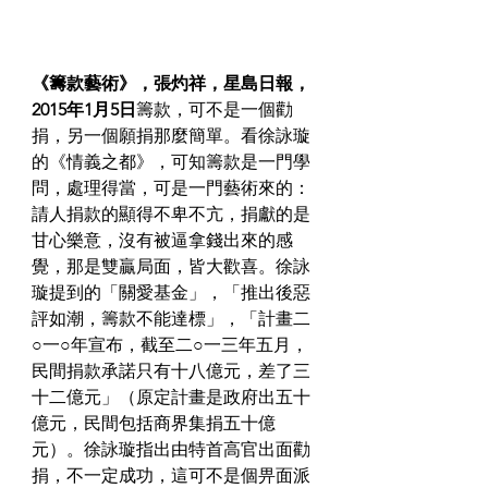
《籌款藝術》，張灼祥，星島日報，
2015年1月5日
籌款，可不是一個勸
捐，另一個願捐那麼簡單。看徐詠璇
的《情義之都》，可知籌款是一門學
問，處理得當，可是一門藝術來的：
請人捐款的顯得不卑不亢，捐獻的是
甘心樂意，沒有被逼拿錢出來的感
覺，那是雙贏局面，皆大歡喜。
徐詠
璇提到的「關愛基金」，「推出後惡
評如潮，籌款不能達標」，「計畫二
○一○年宣布，截至二○一三年五月，
民間捐款承諾只有十八億元，差了三
十二億元」（原定計畫是政府出五十
億元，民間包括商界集捐五十億
元）。
徐詠璇指出由特首高官出面勸
捐，不一定成功，這可不是個畀面派