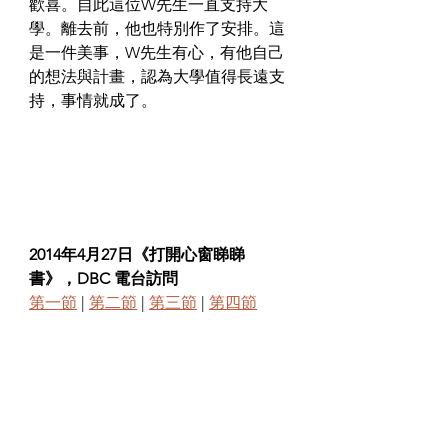
歡喜。自此這位W先生一直支持大
學。離去前，他也特別作了安排。
這
是一件美事，W先生有心，有他自己
的想法與計畫，認為大學值得長遠支
持，事情就成了。
2014年
4月27日《打開心窗睇睇
書》，DBC 電台訪問
第一節
 | 
第二節
 | 
第三節
 | 
第四節