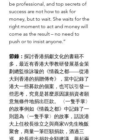
be professional, and top secrets of 
success are not how to ask for 
money, but to wait. She waits for the 
right moment to act and money will 
come as the result – no need to 
push or to insist anyone.”
節錄：
探討香港捐獻文化的書籍不
多，最近有香港大學教研發展基金策
劃總監徐詠璇的《情義之都——從港
大到香港的捐贈傳奇》，當中記錄了
港大一些募款的個案，也可以引發一
些思考，究竟是甚麼原因讓捐資者願
意無條件地捐出巨款。
 〈一隻手掌〉
的故事
例如《情義之都》中記錄了一
則題為〈一隻手掌〉的故事，話說港
大上任校長徐立之與商家W先生晚飯
聚會，商量一筆巨額捐款，酒過三
巡，校長提出捐款金額建議，舉起兩