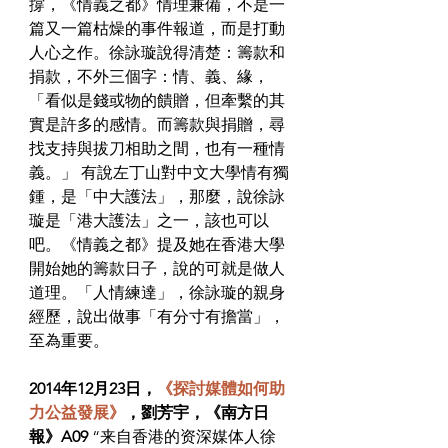
撐，《情義之都》情理兼備，不是一
篇又一篇枯燥的事件報道，而是打動
人心之作。徐詠璇說得清楚：籌款和
捐款，不外三個字：情、義、緣，
「看似是錢或物的饋贈，但牽繫的其
實是許多的感情。而籌款與捐贈，尋
找支持與拔刀相助之間，也有一種情
義。」
 有說左丁山對中文大學情有獨
鍾，是「中大護法」，那麼，說徐詠
璇是「港大護法」之一，該也可以
吧。《情義之都》提及她在香港大學
開始她的籌款日子，說的可就是做人
道理。「人情練達」，徐詠璇的親身
經歷，說出做事「有分寸有擔當」，
至為重要。
2014年12月23日，
《探討媒體如何助
力公益發展》
，劉芳宇，《南方日
報》A09
 “来自香港的资深媒体人徐