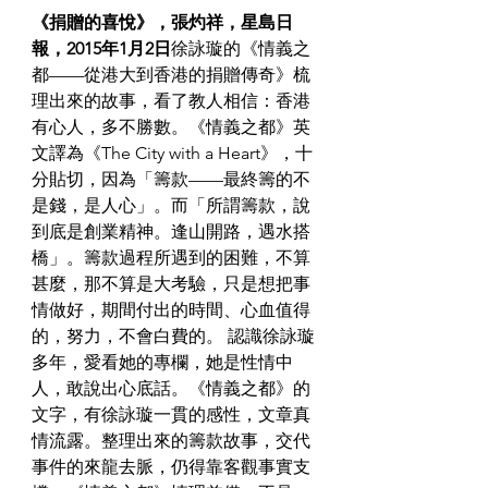
《捐贈的喜悅》，張灼祥，星島日
報，2015年1月2日
徐詠璇的《情義之
都——從港大到香港的捐贈傳奇》梳
理出來的故事，看了教人相信：香港
有心人，多不勝數。《情義之都》英
文譯為《The City with a Heart》，十
分貼切，因為「籌款——最終籌的不
是錢，是人心」。而「所謂籌款，說
到底是創業精神。逢山開路，遇水搭
橋」。籌款過程所遇到的困難，不算
甚麼，那不算是大考驗，只是想把事
情做好，期間付出的時間、心血值得
的，努力，不會白費的。
 認識徐詠璇
多年，愛看她的專欄，她是性情中
人，敢說出心底話。《情義之都》的
文字，有徐詠璇一貫的感性，文章真
情流露。整理出來的籌款故事，交代
事件的來龍去脈，仍得靠客觀事實支